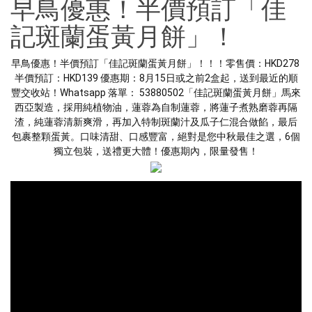
早鳥優惠！半價預訂「佳
記斑蘭蛋黃月餅」！
早鳥優惠！半價預訂「佳記斑蘭蛋黃月餅」！！！零售價：HKD278 
半價預訂：HKD139 優惠期：8月15日或之前2盒起，送到最近的順
豐交收站！Whatsapp 落單： 53880502「佳記斑蘭蛋黃月餅」馬來
西亞製造，採用純植物油，蓮蓉為自制蓮蓉，將蓮子煮熟磨蓉再隔
渣，純蓮蓉清新爽滑，再加入特制斑蘭汁及瓜子仁混合做餡，最后
包裹整顆蛋黃。口味清甜、口感豐富，絕對是您中秋最佳之選，6個
獨立包裝，送禮更大體！優惠期內，限量發售！